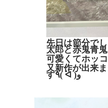
先日は節分でし
太郎と赤鬼青鬼
可愛くてホッコ
又新作が出来ま
す٩( ᐛ )و