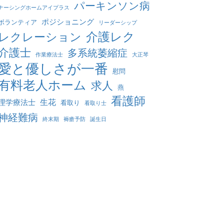
パーキンソン病
ナーシングホームアイプラス
ポジショニング
ボランティア
リーダーシップ
介護レク
レクレーション
介護士
多系統萎縮症
作業療法士
大正琴
愛と優しさが一番
慰問
有料老人ホーム
求人
燕
看護師
生花
理学療法士
看取り
看取り士
神経難病
終末期
褥瘡予防
誕生日