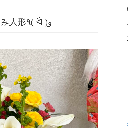
生け花♪と木目込み人形٩( ᐛ )و