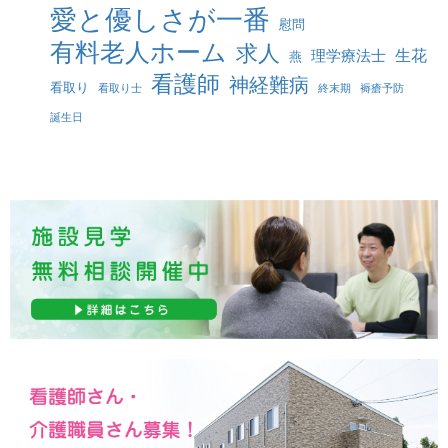
愛と優しさが一番
慰問
有料老人ホーム
求人
生花
理学療法士
燕
看護師
神経難病
看取り
看取り士
終末期
褥瘡予防
誕生日