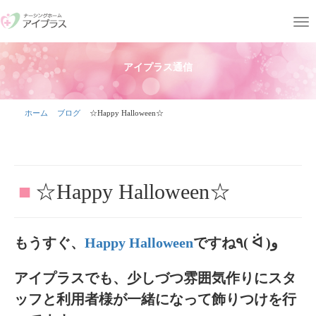
T
o
g
アイプラス通信
g
l
ホーム
ブログ
☆Happy Halloween☆
e
n
a
v
■
☆Happy Halloween☆
i
g
もうすぐ、
Happy Halloween
ですね٩( ᐛ )و
a
t
アイプラスでも、少しづつ雰囲気作りにスタ
i
ッフと利用者様が一緒になって飾りつけを行
o