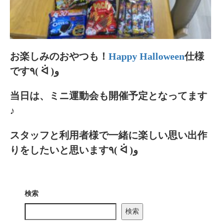
お楽しみのおやつも！
Happy Halloween
仕様
です٩( ᐛ )و
当日は、ミニ運動会も開催予定となってます
♪
スタッフと利用者様で一緒に楽しい思い出作
りをしたいと思います٩( ᐛ )و
検索
検索